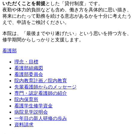
いただくことを前提
とした「貸付制度」です。
夜勤や体力的負担なども含め、働き方を具体的に思い描き、
将来にわたって勤務を続ける意志があるかを十分に考え
たう
えで、申請をご検討ください。
本院は、「
最後までやり遂げたい
」という思いを持つ方を、
修学期間からしっかりと支援します。
看護部
理念・目標
看護部組織図
看護部委員会
院内教育計画／院内教育
先輩看護師からのメッセージ
専門・認定看護師の紹介
院内保育所
看護学生修学資金
病院見学説明会
一年目の新人研修の歩み
資料請求