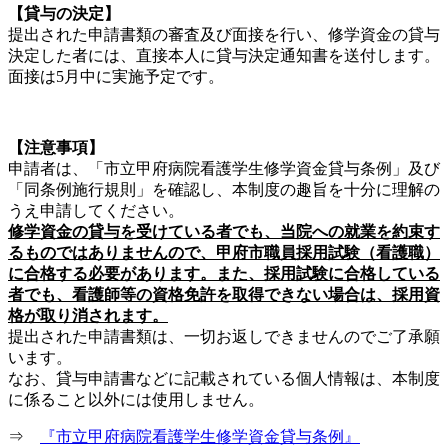
【貸与の決定】
提出された申請書類の審査及び面接を行い、修学資金の貸与
決定した者には、直接本人に貸与決定通知書を送付します。
面接は5月中に実施予定です。
【注意事項】
申請者は、「市立甲府病院看護学生修学資金貸与条例」及び
「同条例施行規則」を確認し、本制度の趣旨を十分に理解の
うえ申請してください。
修学資金の貸与を受けている者でも、当院への就業を約束す
るものではありませんので、甲府市職員採用試験（看護職）
に合格する必要があります。また、採用試験に合格している
者でも、看護師等の資格免許を取得できない場合は、採用資
格が取り消されます。
提出された申請書類は、一切お返しできませんのでご了承願
います。
なお、貸与申請書などに記載されている個人情報は、本制度
に係ること以外には使用しません。
⇒
『市立甲府病院看護学生修学資金貸与条例』