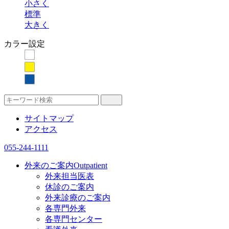
小さく
標準
大きく
カラー設定
サイトマップ
アクセス
055-244-1111
外来のご案内
Outpatient
外来担当医表
休診のご案内
外来診療のご案内
各専門外来
各専門センター