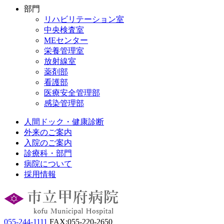
部門
リハビリテーション室
中央検査室
MEセンター
栄養管理室
放射線室
薬剤部
看護部
医療安全管理部
感染管理部
人間ドック・健康診断
外来のご案内
入院のご案内
診療科・部門
病院について
採用情報
055-244-1111
FAX:055-220-2650