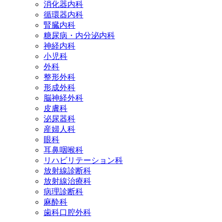
消化器内科
循環器内科
腎臓内科
糖尿病・内分泌内科
神経内科
小児科
外科
整形外科
形成外科
脳神経外科
皮膚科
泌尿器科
産婦人科
眼科
耳鼻咽喉科
リハビリテーション科
放射線診断科
放射線治療科
病理診断科
麻酔科
歯科口腔外科