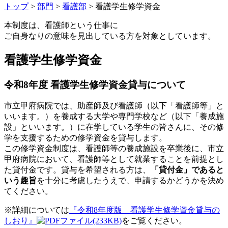
トップ
>
部門
>
看護部
> 看護学生修学資金
本制度は、看護師という仕事に
ご自身なりの意味を見出している方を対象としています。
看護学生修学資金
令和8年度 看護学生修学資金貸与について
市立甲府病院では、助産師及び看護師（以下「看護師等」と
いいます。）を養成する大学や専門学校など（以下「養成施
設」といいます。）に在学している学生の皆さんに、その修
学を支援するための修学資金を貸与します。
この修学資金制度は、看護師等の養成施設を卒業後に、市立
甲府病院において、看護師等として就業することを前提とし
た貸付金です。貸与を希望される方は、
「貸付金」であると
いう趣旨
を十分に考慮したうえで、申請するかどうかを決め
てください。
※詳細については
『令和8年度版 看護学生修学資金貸与の
しおり』
(233KB)
をご覧ください。