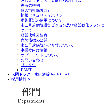
おしえてドクター＆健康応援ひろば
患者の権利
個人情報保護方針
情報セキュリティポリシー
携帯電話の使用について
市立甲府病院運営ビジョン及び経営強化プランに
ついて
経営比較分析表
病院指標の公開
市立甲府病院への寄付について
事業者向け情報
オプトアウトについて
お問い合わせ
リンク集
DMAT
人間ドック・健康診断
Health Check
採用情報
Recruit