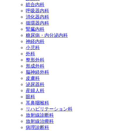
総合内科
呼吸器内科
消化器内科
循環器内科
腎臓内科
糖尿病・内分泌内科
神経内科
小児科
外科
整形外科
形成外科
脳神経外科
皮膚科
泌尿器科
産婦人科
眼科
耳鼻咽喉科
リハビリテーション科
放射線診断科
放射線治療科
病理診断科