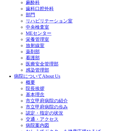
麻酔科
歯科口腔外科
部門
リハビリテーション室
中央検査室
MEセンター
栄養管理室
放射線室
薬剤部
看護部
医療安全管理部
感染管理部
病院について
About Us
概要
院長挨拶
基本理念
市立甲府病院の紹介
市立甲府病院の歩み
認定・指定の状況
交通・アクセス
病院案内図