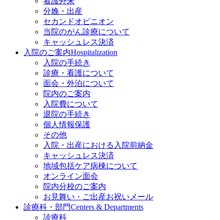
看護外来
分娩・出産
セカンドオピニオン
当院のがん診療について
キャッシュレス決済
入院のご案内
Hospitalization
入院の手続き
診療・看護について
面会・外泊について
院内のご案内
入院費について
退院の手続き
個人情報保護
その他
入院・出産における入院前納金
キャッシュレス決済
地域包括ケア病棟について
オンライン面会
院内分校のご案内
お見舞い・ご出産お祝いメール
診療科・部門
Centers & Departments
診療科