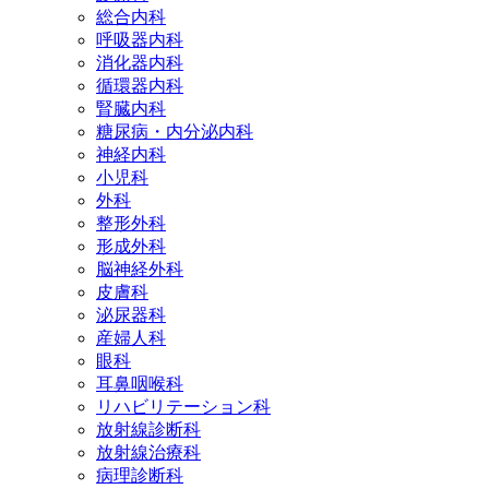
総合内科
呼吸器内科
消化器内科
循環器内科
腎臓内科
糖尿病・内分泌内科
神経内科
小児科
外科
整形外科
形成外科
脳神経外科
皮膚科
泌尿器科
産婦人科
眼科
耳鼻咽喉科
リハビリテーション科
放射線診断科
放射線治療科
病理診断科