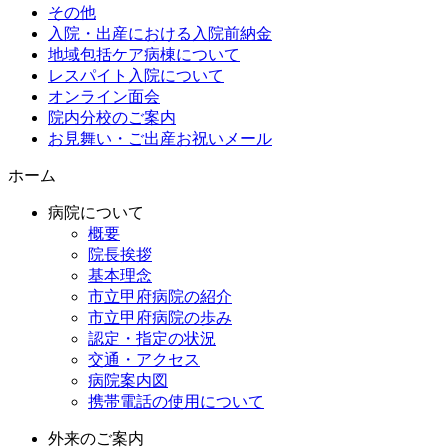
その他
入院・出産における入院前納金
地域包括ケア病棟について
レスパイト入院について
オンライン面会
院内分校のご案内
お見舞い・ご出産お祝いメール
ホーム
病院について
概要
院長挨拶
基本理念
市立甲府病院の紹介
市立甲府病院の歩み
認定・指定の状況
交通・アクセス
病院案内図
携帯電話の使用について
外来のご案内