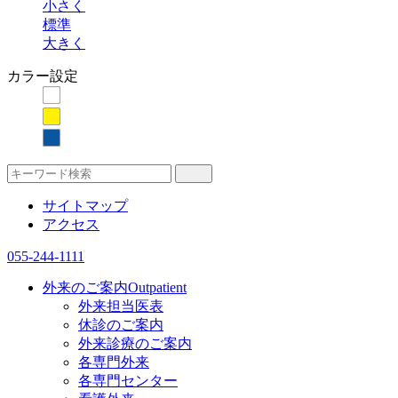
小さく
標準
大きく
カラー設定
サイトマップ
アクセス
055-244-1111
外来のご案内
Outpatient
外来担当医表
休診のご案内
外来診療のご案内
各専門外来
各専門センター