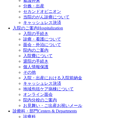
看護外来
分娩・出産
セカンドオピニオン
当院のがん診療について
キャッシュレス決済
入院のご案内
Hospitalization
入院の手続き
診療・看護について
面会・外泊について
院内のご案内
入院費について
退院の手続き
個人情報保護
その他
入院・出産における入院前納金
キャッシュレス決済
地域包括ケア病棟について
オンライン面会
院内分校のご案内
お見舞い・ご出産お祝いメール
診療科・部門
Centers & Departments
診療科