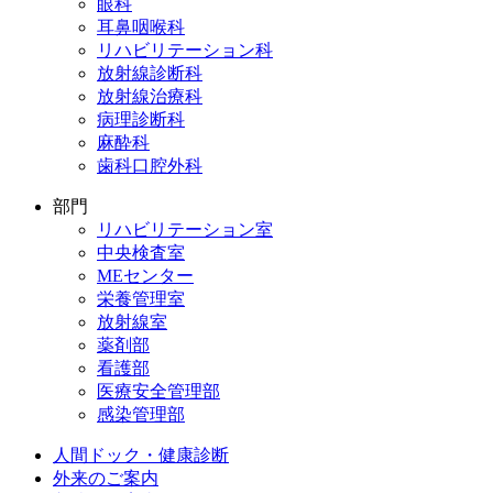
眼科
耳鼻咽喉科
リハビリテーション科
放射線診断科
放射線治療科
病理診断科
麻酔科
歯科口腔外科
部門
リハビリテーション室
中央検査室
MEセンター
栄養管理室
放射線室
薬剤部
看護部
医療安全管理部
感染管理部
人間ドック・健康診断
外来のご案内