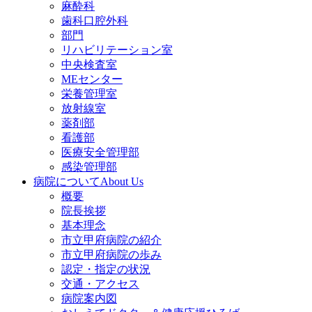
麻酔科
歯科口腔外科
部門
リハビリテーション室
中央検査室
MEセンター
栄養管理室
放射線室
薬剤部
看護部
医療安全管理部
感染管理部
病院について
About Us
概要
院長挨拶
基本理念
市立甲府病院の紹介
市立甲府病院の歩み
認定・指定の状況
交通・アクセス
病院案内図