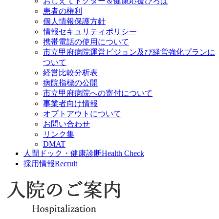
おしえてドクター＆健康応援ひろば
患者の権利
個人情報保護方針
情報セキュリティポリシー
携帯電話の使用について
市立甲府病院運営ビジョン及び経営強化プランに
ついて
経営比較分析表
病院指標の公開
市立甲府病院への寄付について
事業者向け情報
オプトアウトについて
お問い合わせ
リンク集
DMAT
人間ドック・健康診断
Health Check
採用情報
Recruit