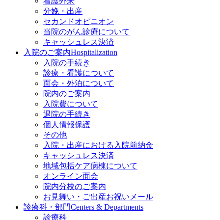
看護外来
分娩・出産
セカンドオピニオン
当院のがん診療について
キャッシュレス決済
入院のご案内
Hospitalization
入院の手続き
診療・看護について
面会・外泊について
院内のご案内
入院費について
退院の手続き
個人情報保護
その他
入院・出産における入院前納金
キャッシュレス決済
地域包括ケア病棟について
オンライン面会
院内分校のご案内
お見舞い・ご出産お祝いメール
診療科・部門
Centers & Departments
診療科