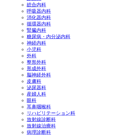
総合内科
呼吸器内科
消化器内科
循環器内科
腎臓内科
糖尿病・内分泌内科
神経内科
小児科
外科
整形外科
形成外科
脳神経外科
皮膚科
泌尿器科
産婦人科
眼科
耳鼻咽喉科
リハビリテーション科
放射線診断科
放射線治療科
病理診断科