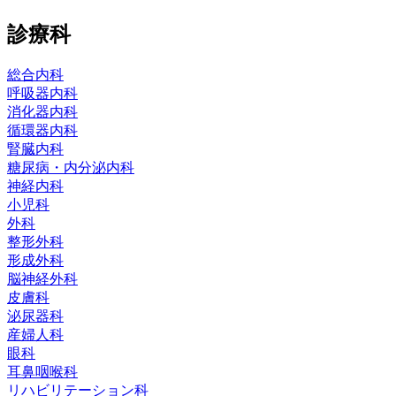
診療科
総合内科
呼吸器内科
消化器内科
循環器内科
腎臓内科
糖尿病・内分泌内科
神経内科
小児科
外科
整形外科
形成外科
脳神経外科
皮膚科
泌尿器科
産婦人科
眼科
耳鼻咽喉科
リハビリテーション科