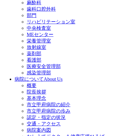
麻酔科
歯科口腔外科
部門
リハビリテーション室
中央検査室
MEセンター
栄養管理室
放射線室
薬剤部
看護部
医療安全管理部
感染管理部
病院について
About Us
概要
院長挨拶
基本理念
市立甲府病院の紹介
市立甲府病院の歩み
認定・指定の状況
交通・アクセス
病院案内図