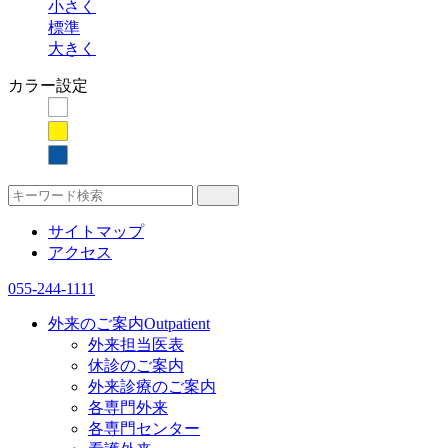
小さく
標準
大きく
カラー設定
サイトマップ
アクセス
055-244-1111
外来のご案内
Outpatient
外来担当医表
休診のご案内
外来診療のご案内
各専門外来
各専門センター