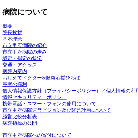
病院について
概要
院長挨拶​
基本理念
市立甲府病院の紹介
市立甲府病院の歩み
認定・指定の状況
交通・アクセス
病院内案内
おしえてドクター&健康応援ひろば
患者の権利
個人情報保護方針（プライバシーポリシー）／個人情報の利
情報セキュリティーポリシー
携帯電話・スマートフォンの使用について
市立甲府病院運営ビジョン及び経営計画について
経営比較分析表
病院指標の公開
市立甲府病院への寄付について