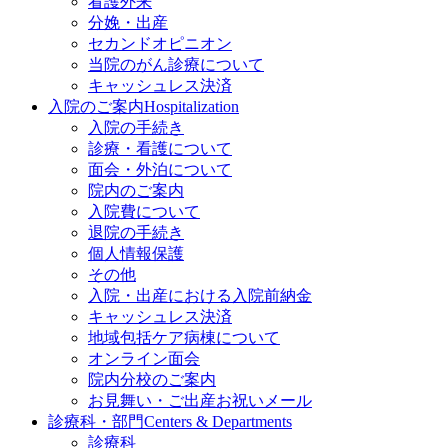
看護外来
分娩・出産
セカンドオピニオン
当院のがん診療について
キャッシュレス決済
入院のご案内
Hospitalization
入院の手続き
診療・看護について
面会・外泊について
院内のご案内
入院費について
退院の手続き
個人情報保護
その他
入院・出産における入院前納金
キャッシュレス決済
地域包括ケア病棟について
オンライン面会
院内分校のご案内
お見舞い・ご出産お祝いメール
診療科・部門
Centers & Departments
診療科