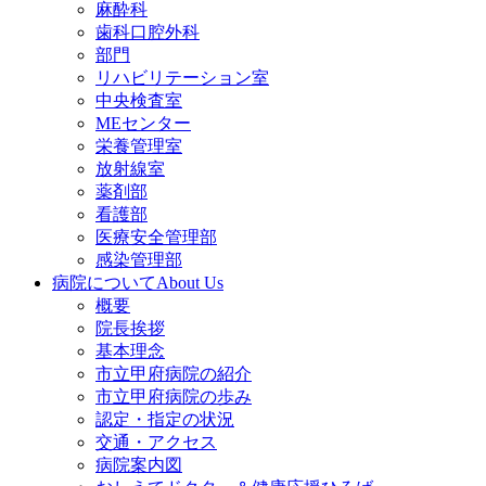
麻酔科
歯科口腔外科
部門
リハビリテーション室
中央検査室
MEセンター
栄養管理室
放射線室
薬剤部
看護部
医療安全管理部
感染管理部
病院について
About Us
概要
院長挨拶
基本理念
市立甲府病院の紹介
市立甲府病院の歩み
認定・指定の状況
交通・アクセス
病院案内図