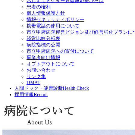
おしえてドクター＆健康応援ひろば
患者の権利
個人情報保護方針
情報セキュリティポリシー
携帯電話の使用について
市立甲府病院運営ビジョン及び経営強化プランに
経営比較分析表
病院指標の公開
市立甲府病院への寄付について
事業者向け情報
オプトアウトについて
お問い合わせ
リンク集
DMAT
人間ドック・健康診断
Health Check
採用情報
Recruit