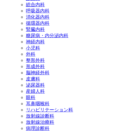
総合内科
呼吸器内科
消化器内科
循環器内科
腎臓内科
糖尿病・内分泌内科
神経内科
小児科
外科
整形外科
形成外科
脳神経外科
皮膚科
泌尿器科
産婦人科
眼科
耳鼻咽喉科
リハビリテーション科
放射線診断科
放射線治療科
病理診断科