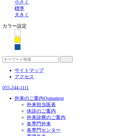
小さく
標準
大きく
カラー設定
サイトマップ
アクセス
055-244-1111
外来のご案内
Outpatient
外来担当医表
休診のご案内
外来診療のご案内
各専門外来
各専門センター