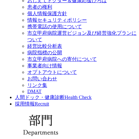
おしえてドクター＆健康応援ひろば
患者の権利
個人情報保護方針
情報セキュリティポリシー
携帯電話の使用について
市立甲府病院運営ビジョン及び経営強化プランに
ついて
経営比較分析表
病院指標の公開
市立甲府病院への寄付について
事業者向け情報
オプトアウトについて
お問い合わせ
リンク集
DMAT
人間ドック・健康診断
Health Check
採用情報
Recruit