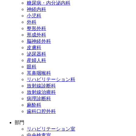
糖尿病・内分泌内科
神経内科
小児科
外科
整形外科
形成外科
脳神経外科
皮膚科
泌尿器科
産婦人科
眼科
耳鼻咽喉科
リハビリテーション科
放射線診断科
放射線治療科
病理診断科
麻酔科
歯科口腔外科
部門
リハビリテーション室
中央検査室