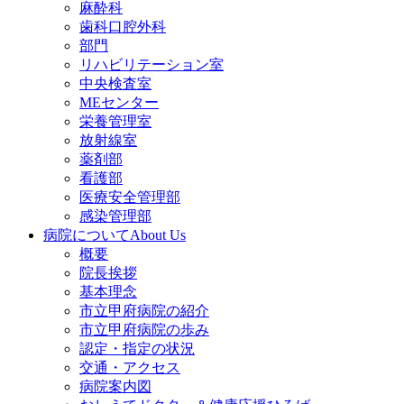
麻酔科
歯科口腔外科
部門
リハビリテーション室
中央検査室
MEセンター
栄養管理室
放射線室
薬剤部
看護部
医療安全管理部
感染管理部
病院について
About Us
概要
院長挨拶
基本理念
市立甲府病院の紹介
市立甲府病院の歩み
認定・指定の状況
交通・アクセス
病院案内図