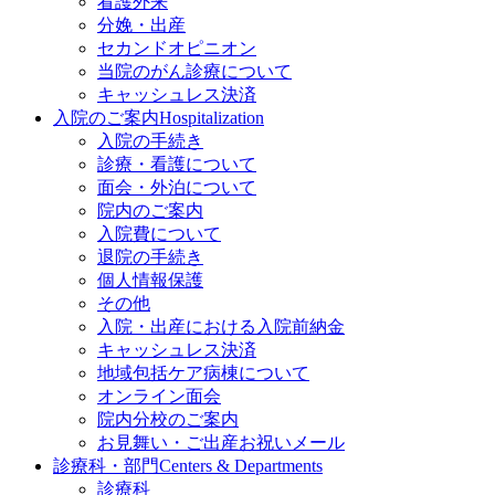
看護外来
分娩・出産
セカンドオピニオン
当院のがん診療について
キャッシュレス決済
入院のご案内
Hospitalization
入院の手続き
診療・看護について
面会・外泊について
院内のご案内
入院費について
退院の手続き
個人情報保護
その他
入院・出産における入院前納金
キャッシュレス決済
地域包括ケア病棟について
オンライン面会
院内分校のご案内
お見舞い・ご出産お祝いメール
診療科・部門
Centers & Departments
診療科