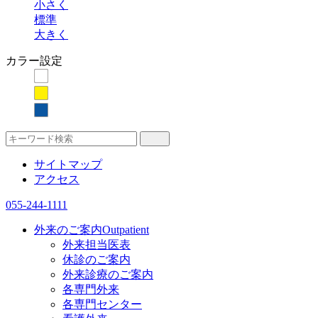
小さく
標準
大きく
カラー設定
サイトマップ
アクセス
055-244-1111
外来のご案内
Outpatient
外来担当医表
休診のご案内
外来診療のご案内
各専門外来
各専門センター