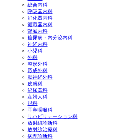
総合内科
呼吸器内科
消化器内科
循環器内科
腎臓内科
糖尿病・内分泌内科
神経内科
小児科
外科
整形外科
形成外科
脳神経外科
皮膚科
泌尿器科
産婦人科
眼科
耳鼻咽喉科
リハビリテーション科
放射線診断科
放射線治療科
病理診断科