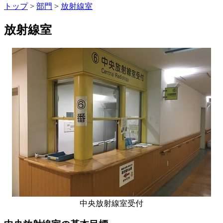
トップ
>
部門
>
放射線室
放射線室
中央放射線室受付