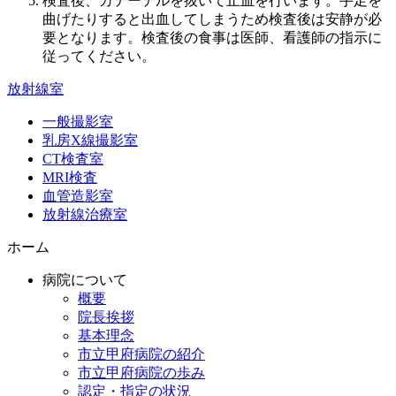
検査後、カテーテルを抜いて止血を行います。手足を
曲げたりすると出血してしまうため検査後は安静が必
要となります。検査後の食事は医師、看護師の指示に
従ってください。
放射線室
一般撮影室
乳房X線撮影室
CT検査室
MRI検査
血管造影室
放射線治療室
ホーム
病院について
概要
院長挨拶
基本理念
市立甲府病院の紹介
市立甲府病院の歩み
認定・指定の状況