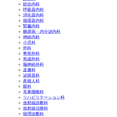
総合内科
呼吸器内科
消化器内科
循環器内科
腎臓内科
糖尿病・内分泌内科
神経内科
小児科
外科
整形外科
形成外科
脳神経外科
皮膚科
泌尿器科
産婦人科
眼科
耳鼻咽喉科
リハビリテーション科
放射線診断科
放射線治療科
病理診断科