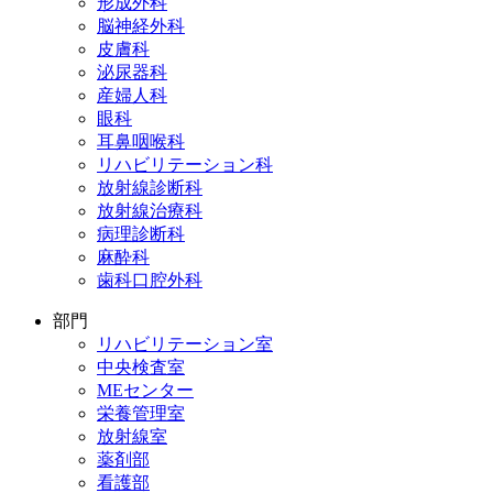
形成外科
脳神経外科
皮膚科
泌尿器科
産婦人科
眼科
耳鼻咽喉科
リハビリテーション科
放射線診断科
放射線治療科
病理診断科
麻酔科
歯科口腔外科
部門
リハビリテーション室
中央検査室
MEセンター
栄養管理室
放射線室
薬剤部
看護部