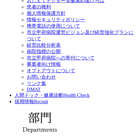
おしえてドクター＆健康応援ひろば
患者の権利
個人情報保護方針
情報セキュリティポリシー
携帯電話の使用について
市立甲府病院運営ビジョン及び経営強化プランに
ついて
経営比較分析表
病院指標の公開
市立甲府病院への寄付について
事業者向け情報
オプトアウトについて
お問い合わせ
リンク集
DMAT
人間ドック・健康診断
Health Check
採用情報
Recruit