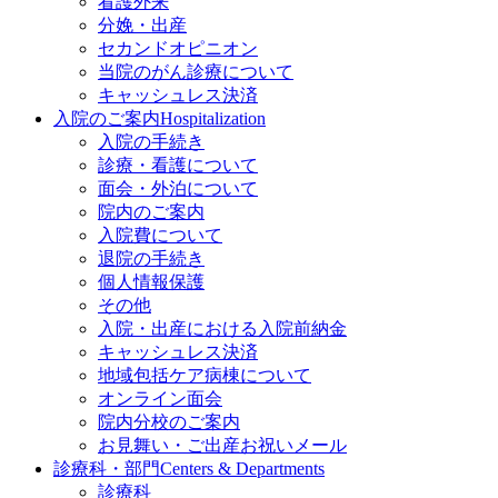
看護外来
分娩・出産
セカンドオピニオン
当院のがん診療について
キャッシュレス決済
入院のご案内
Hospitalization
入院の手続き
診療・看護について
面会・外泊について
院内のご案内
入院費について
退院の手続き
個人情報保護
その他
入院・出産における入院前納金
キャッシュレス決済
地域包括ケア病棟について
オンライン面会
院内分校のご案内
お見舞い・ご出産お祝いメール
診療科・部門
Centers & Departments
診療科