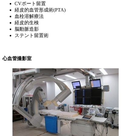
CVポート留置
経皮的血管形成術(PTA)
血栓溶解療法
経皮的生検
脳動脈造影
ステント留置術
心血管撮影室