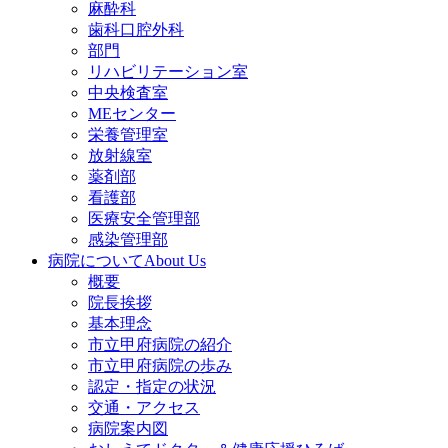
麻酔科
歯科口腔外科
部門
リハビリテーション室
中央検査室
MEセンター
栄養管理室
放射線室
薬剤部
看護部
医療安全管理部
感染管理部
病院について
About Us
概要
院長挨拶
基本理念
市立甲府病院の紹介
市立甲府病院の歩み
認定・指定の状況
交通・アクセス
病院案内図