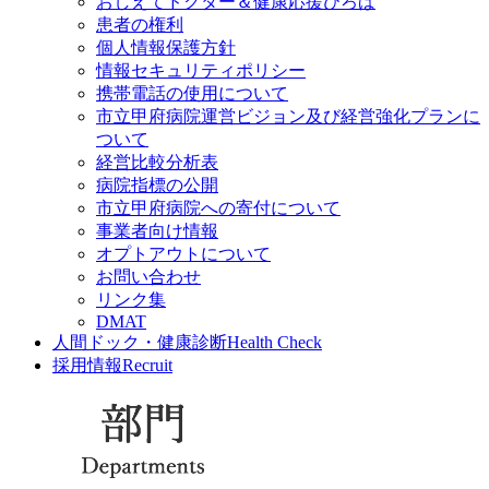
おしえてドクター＆健康応援ひろば
患者の権利
個人情報保護方針
情報セキュリティポリシー
携帯電話の使用について
市立甲府病院運営ビジョン及び経営強化プランに
ついて
経営比較分析表
病院指標の公開
市立甲府病院への寄付について
事業者向け情報
オプトアウトについて
お問い合わせ
リンク集
DMAT
人間ドック・健康診断
Health Check
採用情報
Recruit