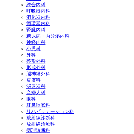
総合内科
呼吸器内科
消化器内科
循環器内科
腎臓内科
糖尿病・内分泌内科
神経内科
小児科
外科
整形外科
形成外科
脳神経外科
皮膚科
泌尿器科
産婦人科
眼科
耳鼻咽喉科
リハビリテーション科
放射線診断科
放射線治療科
病理診断科