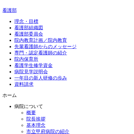
看護部
理念・目標
看護部組織図
看護部委員会
院内教育計画／院内教育
先輩看護師からのメッセージ
専門・認定看護師の紹介
院内保育所
看護学生修学資金
病院見学説明会
一年目の新人研修の歩み
資料請求
ホーム
病院について
概要
院長挨拶
基本理念
市立甲府病院の紹介