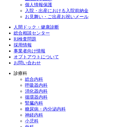
個人情報保護
入院・出産における入院前納金
お見舞い・ご出産お祝いメール
人間ドック・健康診断
総合相談センター
RI検査問題
採用情報
事業者向け情報
オプトアウトについて
お問い合わせ
診療科
総合内科
呼吸器内科
消化器内科
循環器内科
腎臓内科
糖尿病・内分泌内科
神経内科
小児科
外科