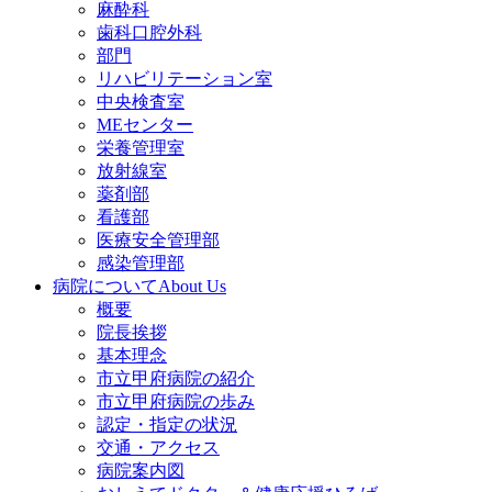
麻酔科
歯科口腔外科
部門
リハビリテーション室
中央検査室
MEセンター
栄養管理室
放射線室
薬剤部
看護部
医療安全管理部
感染管理部
病院について
About Us
概要
院長挨拶
基本理念
市立甲府病院の紹介
市立甲府病院の歩み
認定・指定の状況
交通・アクセス
病院案内図