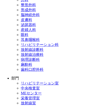
整形外科
形成外科
脳神経外科
皮膚科
泌尿器科
産婦人科
眼科
耳鼻咽喉科
リハビリテーション科
放射線診断科
放射線治療科
病理診断科
麻酔科
歯科口腔外科
部門
リハビリテーション室
中央検査室
MEセンター
栄養管理室
放射線室