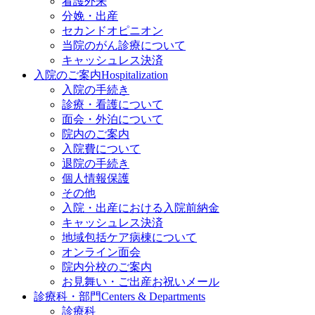
看護外来
分娩・出産
セカンドオピニオン
当院のがん診療について
キャッシュレス決済
入院のご案内
Hospitalization
入院の手続き
診療・看護について
面会・外泊について
院内のご案内
入院費について
退院の手続き
個人情報保護
その他
入院・出産における入院前納金
キャッシュレス決済
地域包括ケア病棟について
オンライン面会
院内分校のご案内
お見舞い・ご出産お祝いメール
診療科・部門
Centers & Departments
診療科