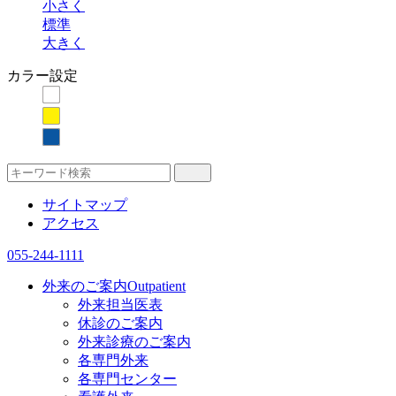
小さく
標準
大きく
カラー設定
サイトマップ
アクセス
055-244-1111
外来のご案内
Outpatient
外来担当医表
休診のご案内
外来診療のご案内
各専門外来
各専門センター