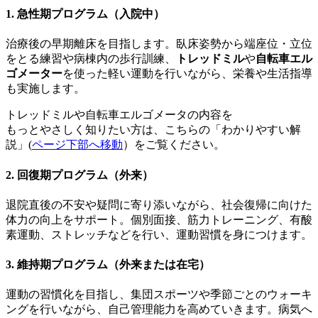
1. 急性期プログラム（入院中）
治療後の早期離床を目指します。臥床姿勢から端座位・立位
をとる練習や病棟内の歩行訓練、
トレッドミル
や
自転車エル
ゴメーター
を使った軽い運動を行いながら、栄養や生活指導
も実施します。
トレッドミルや自転車エルゴメータの内容を
もっとやさしく知りたい方は、こちらの「わかりやすい解
説」(
ページ下部へ移動
）をご覧ください。
2. 回復期プログラム（外来）
退院直後の不安や疑問に寄り添いながら、社会復帰に向けた
体力の向上をサポート。個別面接、筋力トレーニング、有酸
素運動、ストレッチなどを行い、運動習慣を身につけます。
3. 維持期プログラム（外来または在宅）
運動の習慣化を目指し、集団スポーツや季節ごとのウォーキ
ングを行いながら、自己管理能力を高めていきます。病気へ