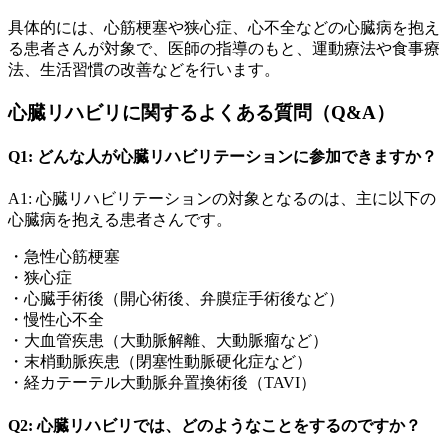
具体的には、心筋梗塞や狭心症、心不全などの心臓病を抱え
る患者さんが対象で、医師の指導のもと、運動療法や食事療
法、生活習慣の改善などを行います。
心臓リハビリに関するよくある質問（Q&A）
Q1: どんな人が心臓リハビリテーションに参加できますか？
A1: 心臓リハビリテーションの対象となるのは、主に以下の
心臓病を抱える患者さんです。
・急性心筋梗塞
・狭心症
・心臓手術後（開心術後、弁膜症手術後など）
・慢性心不全
・大血管疾患（大動脈解離、大動脈瘤など）
・末梢動脈疾患（閉塞性動脈硬化症など）
・経カテーテル大動脈弁置換術後（TAVI）
Q2: 心臓リハビリでは、どのようなことをするのですか？