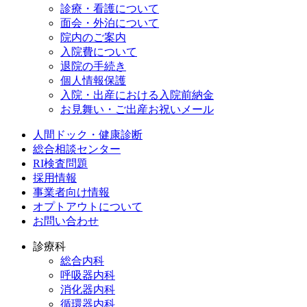
診療・看護について
面会・外泊について
院内のご案内
入院費について
退院の手続き
個人情報保護
入院・出産における入院前納金
お見舞い・ご出産お祝いメール
人間ドック・健康診断
総合相談センター
RI検査問題
採用情報
事業者向け情報
オプトアウトについて
お問い合わせ
診療科
総合内科
呼吸器内科
消化器内科
循環器内科