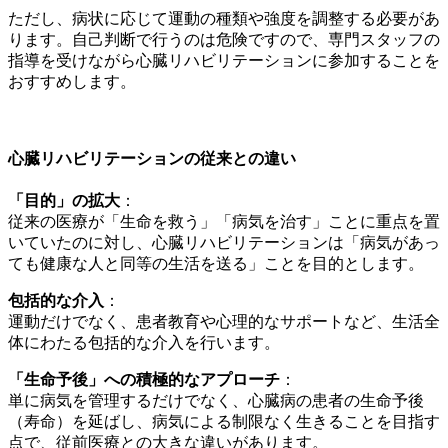
ただし、病状に応じて運動の種類や強度を調整する必要があ
ります。自己判断で行うのは危険ですので、専門スタッフの
指導を受けながら心臓リハビリテーションに参加することを
おすすめします。
心臓リハビリテーションの従来との違い
「目的」の拡大
：
従来の医療が「生命を救う」「病気を治す」ことに重点を置
いていたのに対し、心臓リハビリテーションは「病気があっ
ても健康な人と同等の生活を送る」ことを目的とします。
包括的な介入
：
運動だけでなく、
患者教育
や
心理的なサポート
など、生活全
体にわたる包括的な介入を行います。
「生命予後」への積極的なアプローチ
：
単に病気を管理するだけでなく、心臓病の患者の
生命予後
（寿命）を延ばし
、病気による制限なく生きることを目指す
点で、従前医療との大きな違いがあります。