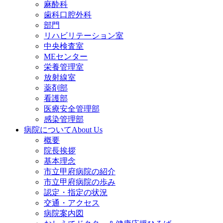
麻酔科
歯科口腔外科
部門
リハビリテーション室
中央検査室
MEセンター
栄養管理室
放射線室
薬剤部
看護部
医療安全管理部
感染管理部
病院について
About Us
概要
院長挨拶
基本理念
市立甲府病院の紹介
市立甲府病院の歩み
認定・指定の状況
交通・アクセス
病院案内図