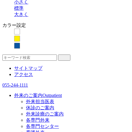
小さく
標準
大きく
カラー設定
サイトマップ
アクセス
055-244-1111
外来のご案内
Outpatient
外来担当医表
休診のご案内
外来診療のご案内
各専門外来
各専門センター