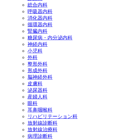
総合内科
呼吸器内科
消化器内科
循環器内科
腎臓内科
糖尿病・内分泌内科
神経内科
小児科
外科
整形外科
形成外科
脳神経外科
皮膚科
泌尿器科
産婦人科
眼科
耳鼻咽喉科
リハビリテーション科
放射線診断科
放射線治療科
病理診断科