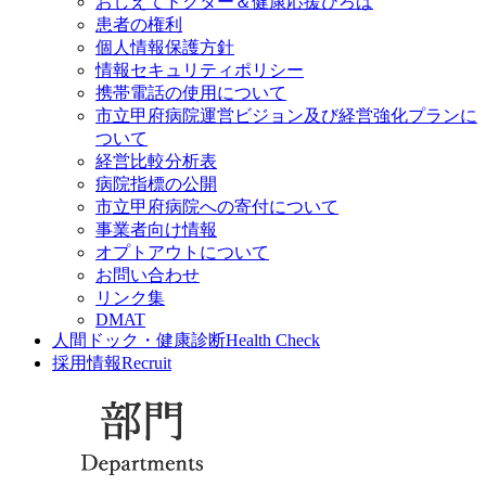
おしえてドクター＆健康応援ひろば
患者の権利
個人情報保護方針
情報セキュリティポリシー
携帯電話の使用について
市立甲府病院運営ビジョン及び経営強化プランに
ついて
経営比較分析表
病院指標の公開
市立甲府病院への寄付について
事業者向け情報
オプトアウトについて
お問い合わせ
リンク集
DMAT
人間ドック・健康診断
Health Check
採用情報
Recruit