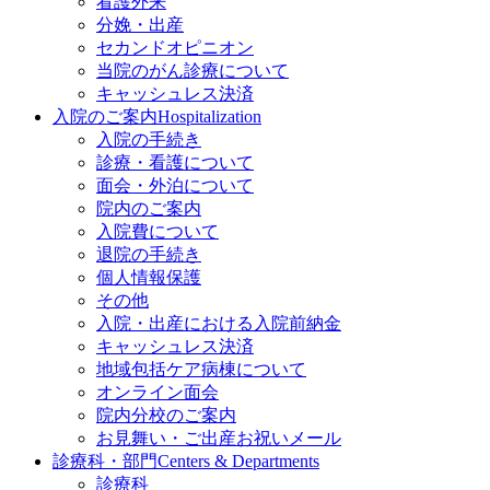
看護外来
分娩・出産
セカンドオピニオン
当院のがん診療について
キャッシュレス決済
入院のご案内
Hospitalization
入院の手続き
診療・看護について
面会・外泊について
院内のご案内
入院費について
退院の手続き
個人情報保護
その他
入院・出産における入院前納金
キャッシュレス決済
地域包括ケア病棟について
オンライン面会
院内分校のご案内
お見舞い・ご出産お祝いメール
診療科・部門
Centers & Departments
診療科