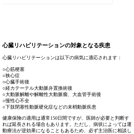
心臓リハビリテーションの対象となる疾患
心臓リハビリテーションは以下の病気に適応されます：
○心筋梗塞
○狭心症
○心臓手術後
○経カテーテル大動脈弁置換術後
○大動脈解離や解離性大動脈瘤、大血管手術後
○慢性心不全
○下肢閉塞性動脈硬化症などの末梢動脈疾患
健康保険の適用は通常150日間ですが、医師が必要と判断す
れば延長される場合もあります。ただし、病状によっては運
動療法が逆効果になることもあるため、必ず主治医に相談し