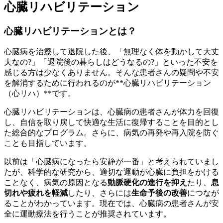
心臓リハビリテーション
心臓リハビリテーションとは？
心臓病を治療して退院した後、「無理なく体を動かして大丈
夫なの?」「退院後の暮らしはどうなるの?」といった不安を
感じる方は少なくありません。そんな患者さんの疑問や不安
を解消するために行われるのが**心臓リハビリテーション
（心リハ）**です。
心臓リハビリテーションは、
心臓病の患者さんが体力を回復
し、自信を取り戻して快適な生活に復帰することを目的
とし
た総合的なプログラム。さらに、
病気の再発や再入院を防ぐ
ことも目指し
ています。
以前は「心臓病になったら安静が一番」と考えられていまし
たが、科学的な研究から、適切な運動が心臓に負担をかける
ことなく、病気の原因となる
動脈硬化の進行を抑え
たり、
息
切れや疲れを軽減
したり、さらには
生命予後の改善
につなが
ることがわかっています。現在では、心臓病の患者さんが安
全に運動療法を行うことが推奨されています。