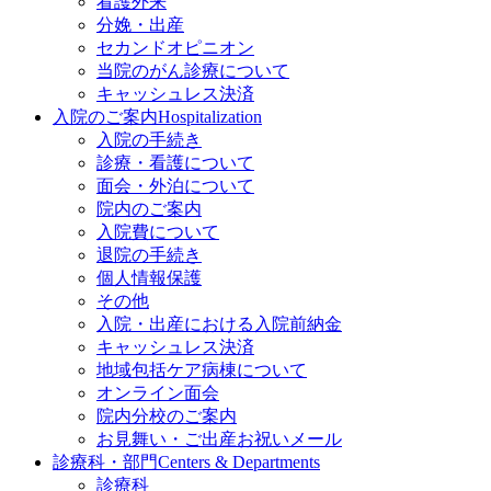
看護外来
分娩・出産
セカンドオピニオン
当院のがん診療について
キャッシュレス決済
入院のご案内
Hospitalization
入院の手続き
診療・看護について
面会・外泊について
院内のご案内
入院費について
退院の手続き
個人情報保護
その他
入院・出産における入院前納金
キャッシュレス決済
地域包括ケア病棟について
オンライン面会
院内分校のご案内
お見舞い・ご出産お祝いメール
診療科・部門
Centers & Departments
診療科