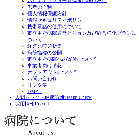
おしえてドクター＆健康応援ひろば
患者の権利
個人情報保護方針
情報セキュリティポリシー
携帯電話の使用について
市立甲府病院運営ビジョン及び経営強化プランに
ついて
経営比較分析表
病院指標の公開
市立甲府病院への寄付について
事業者向け情報
オプトアウトについて
お問い合わせ
リンク集
DMAT
人間ドック・健康診断
Health Check
採用情報
Recruit