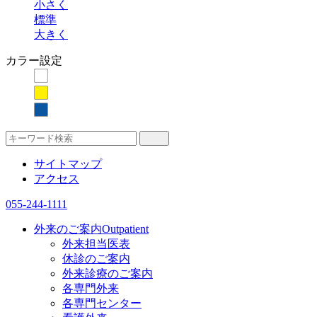
小さく
標準
大きく
カラー設定
サイトマップ
アクセス
055-244-1111
外来のご案内
Outpatient
外来担当医表
休診のご案内
外来診療のご案内
各専門外来
各専門センター