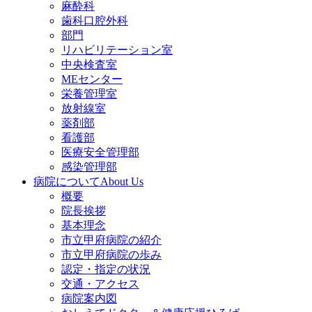
麻酔科
歯科口腔外科
部門
リハビリテーション室
中央検査室
MEセンター
栄養管理室
放射線室
薬剤部
看護部
医療安全管理部
感染管理部
病院について
About Us
概要
院長挨拶
基本理念
市立甲府病院の紹介
市立甲府病院の歩み
認定・指定の状況
交通・アクセス
病院案内図