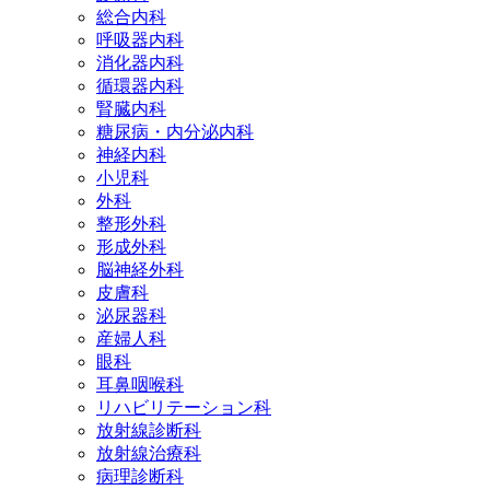
総合内科
呼吸器内科
消化器内科
循環器内科
腎臓内科
糖尿病・内分泌内科
神経内科
小児科
外科
整形外科
形成外科
脳神経外科
皮膚科
泌尿器科
産婦人科
眼科
耳鼻咽喉科
リハビリテーション科
放射線診断科
放射線治療科
病理診断科