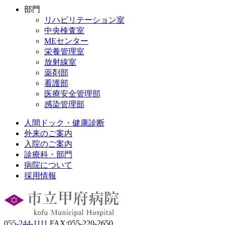
部門
リハビリテーション室
中央検査室
MEセンター
栄養管理室
放射線室
薬剤部
看護部
医療安全管理部
感染管理部
人間ドック・健康診断
外来のご案内
入院のご案内
診療科・部門
病院について
採用情報
055-244-1111
FAX:055-220-2650