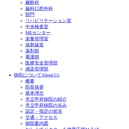
麻酔科
歯科口腔外科
部門
リハビリテーション室
中央検査室
MEセンター
栄養管理室
放射線室
薬剤部
看護部
医療安全管理部
感染管理部
病院について
About Us
概要
院長挨拶
基本理念
市立甲府病院の紹介
市立甲府病院の歩み
認定・指定の状況
交通・アクセス
病院案内図