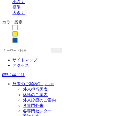
小さく
標準
大きく
カラー設定
サイトマップ
アクセス
055-244-1111
外来のご案内
Outpatient
外来担当医表
休診のご案内
外来診療のご案内
各専門外来
各専門センター