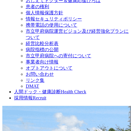
おしえてドクター＆健康応援ひろば
患者の権利
個人情報保護方針
情報セキュリティポリシー
携帯電話の使用について
市立甲府病院運営ビジョン及び経営強化プランに
ついて
経営比較分析表
病院指標の公開
市立甲府病院への寄付について
事業者向け情報
オプトアウトについて
お問い合わせ
リンク集
DMAT
人間ドック・健康診断
Health Check
採用情報
Recruit