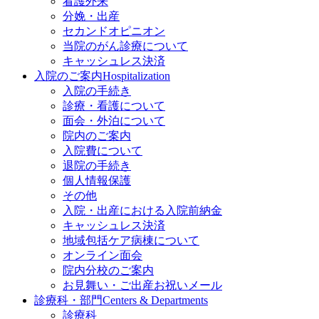
看護外来
分娩・出産
セカンドオピニオン
当院のがん診療について
キャッシュレス決済
入院のご案内
Hospitalization
入院の手続き
診療・看護について
面会・外泊について
院内のご案内
入院費について
退院の手続き
個人情報保護
その他
入院・出産における入院前納金
キャッシュレス決済
地域包括ケア病棟について
オンライン面会
院内分校のご案内
お見舞い・ご出産お祝いメール
診療科・部門
Centers & Departments
診療科