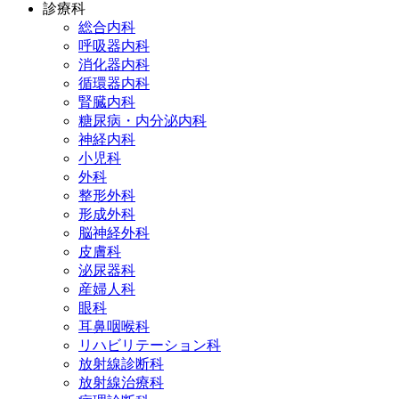
診療科
総合内科
呼吸器内科
消化器内科
循環器内科
腎臓内科
糖尿病・内分泌内科
神経内科
小児科
外科
整形外科
形成外科
脳神経外科
皮膚科
泌尿器科
産婦人科
眼科
耳鼻咽喉科
リハビリテーション科
放射線診断科
放射線治療科