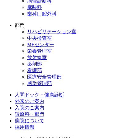
病理診断科
麻酔科
歯科口腔外科
部門
リハビリテーション室
中央検査室
MEセンター
栄養管理室
放射線室
薬剤部
看護部
医療安全管理部
感染管理部
人間ドック・健康診断
外来のご案内
入院のご案内
診療科・部門
病院について
採用情報