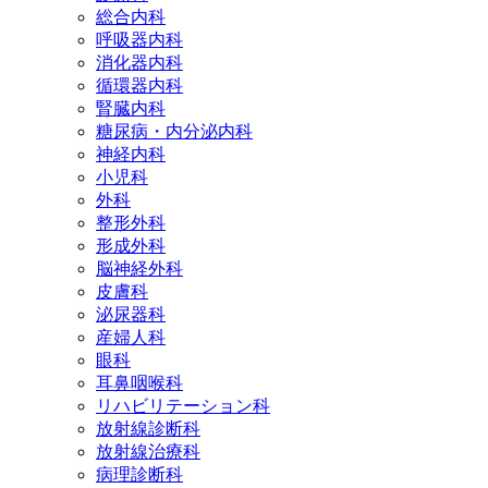
総合内科
呼吸器内科
消化器内科
循環器内科
腎臓内科
糖尿病・内分泌内科
神経内科
小児科
外科
整形外科
形成外科
脳神経外科
皮膚科
泌尿器科
産婦人科
眼科
耳鼻咽喉科
リハビリテーション科
放射線診断科
放射線治療科
病理診断科