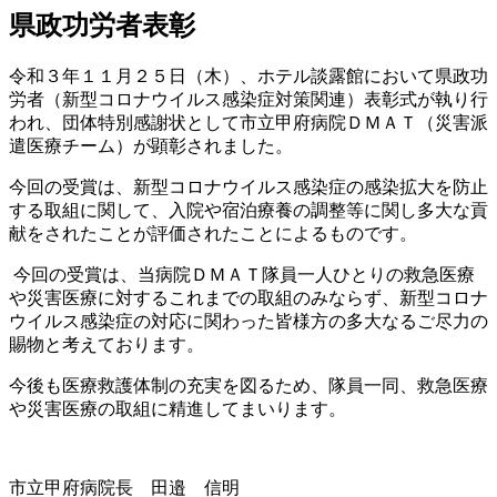
県政功労者表彰
令和３年１１月２５日（木）、ホテル談露館において県政功
労者（新型コロナウイルス感染症対策関連）表彰式が執り行
われ、団体特別感謝状として市立甲府病院ＤＭＡＴ（災害派
遣医療チーム）が顕彰されました。
今回の受賞は、新型コロナウイルス感染症の感染拡大を防止
する取組に関して、入院や宿泊療養の調整等に関し多大な貢
献をされたことが評価されたことによるものです。
今回の受賞は、当病院ＤＭＡＴ隊員一人ひとりの救急医療
や災害医療に対するこれまでの取組のみならず、新型コロナ
ウイルス感染症の対応に関わった皆様方の多大なるご尽力の
賜物と考えております。
今後も医療救護体制の充実を図るため、隊員一同、救急医療
や災害医療の取組に精進してまいります。
市立甲府病院長 田邉 信明