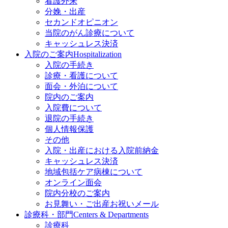
看護外来
分娩・出産
セカンドオピニオン
当院のがん診療について
キャッシュレス決済
入院のご案内
Hospitalization
入院の手続き
診療・看護について
面会・外泊について
院内のご案内
入院費について
退院の手続き
個人情報保護
その他
入院・出産における入院前納金
キャッシュレス決済
地域包括ケア病棟について
オンライン面会
院内分校のご案内
お見舞い・ご出産お祝いメール
診療科・部門
Centers & Departments
診療科