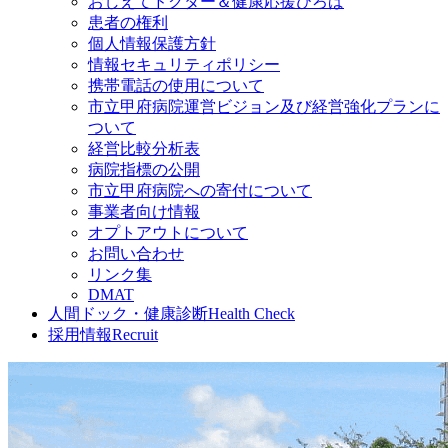
おしえてドクター＆健康応援ひろば
患者の権利
個人情報保護方針
情報セキュリティポリシー
携帯電話の使用について
市立甲府病院運営ビジョン及び経営強化プランに
ついて
経営比較分析表
病院指標の公開
市立甲府病院への寄付について
事業者向け情報
オプトアウトについて
お問い合わせ
リンク集
DMAT
人間ドック・健康診断
Health Check
採用情報
Recruit