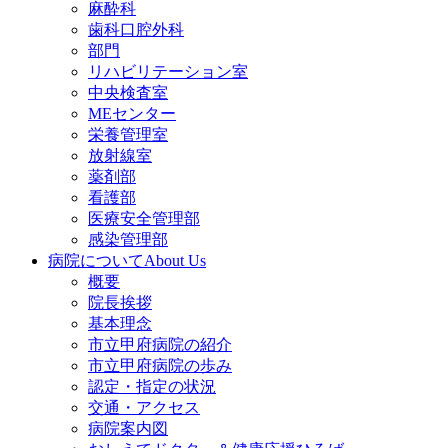
麻酔科
歯科口腔外科
部門
リハビリテーション室
中央検査室
MEセンター
栄養管理室
放射線室
薬剤部
看護部
医療安全管理部
感染管理部
病院について
About Us
概要
院長挨拶
基本理念
市立甲府病院の紹介
市立甲府病院の歩み
認定・指定の状況
交通・アクセス
病院案内図