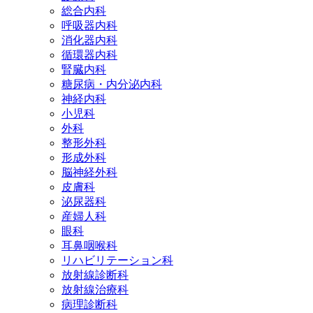
総合内科
呼吸器内科
消化器内科
循環器内科
腎臓内科
糖尿病・内分泌内科
神経内科
小児科
外科
整形外科
形成外科
脳神経外科
皮膚科
泌尿器科
産婦人科
眼科
耳鼻咽喉科
リハビリテーション科
放射線診断科
放射線治療科
病理診断科