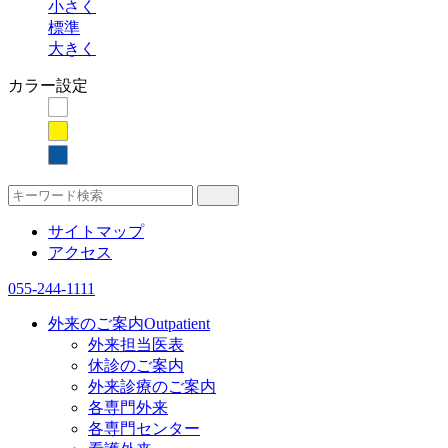
小さく
標準
大きく
カラー設定
サイトマップ
アクセス
055-244-1111
外来のご案内
Outpatient
外来担当医表
休診のご案内
外来診療のご案内
各専門外来
各専門センター