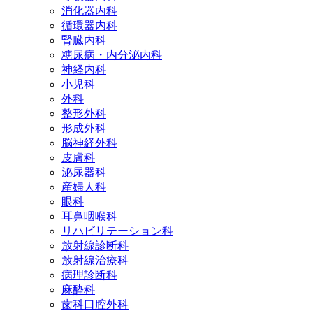
消化器内科
循環器内科
腎臓内科
糖尿病・内分泌内科
神経内科
小児科
外科
整形外科
形成外科
脳神経外科
皮膚科
泌尿器科
産婦人科
眼科
耳鼻咽喉科
リハビリテーション科
放射線診断科
放射線治療科
病理診断科
麻酔科
歯科口腔外科