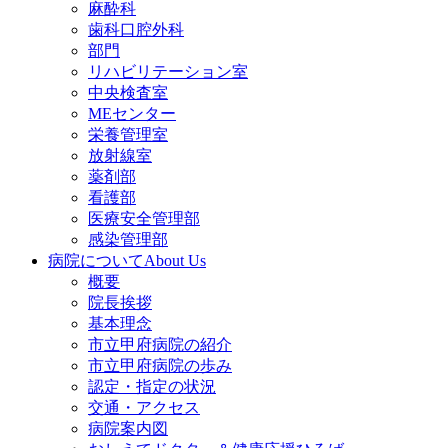
麻酔科
歯科口腔外科
部門
リハビリテーション室
中央検査室
MEセンター
栄養管理室
放射線室
薬剤部
看護部
医療安全管理部
感染管理部
病院について
About Us
概要
院長挨拶
基本理念
市立甲府病院の紹介
市立甲府病院の歩み
認定・指定の状況
交通・アクセス
病院案内図