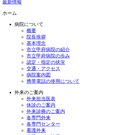
最新情報
ホーム
病院について
概要
院長挨拶
基本理念
市立甲府病院の紹介
市立甲府病院の歩み
認定・指定の状況
交通・アクセス
病院案内図
携帯電話の使用について
外来のご案内
外来担当医表
休診のご案内
外来診療のご案内
各専門外来
各専門センター
看護外来