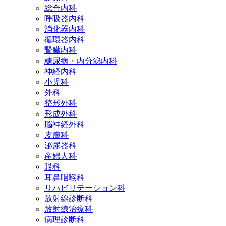
総合内科
呼吸器内科
消化器内科
循環器内科
腎臓内科
糖尿病・内分泌内科
神経内科
小児科
外科
整形外科
形成外科
脳神経外科
皮膚科
泌尿器科
産婦人科
眼科
耳鼻咽喉科
リハビリテーション科
放射線診断科
放射線治療科
病理診断科