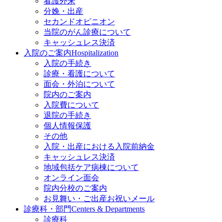
看護外来
分娩・出産
セカンドオピニオン
当院のがん診療について
キャッシュレス決済
入院のご案内
Hospitalization
入院の手続き
診療・看護について
面会・外泊について
院内のご案内
入院費について
退院の手続き
個人情報保護
その他
入院・出産における入院前納金
キャッシュレス決済
地域包括ケア病棟について
オンライン面会
院内分校のご案内
お見舞い・ご出産お祝いメール
診療科・部門
Centers & Departments
診療科