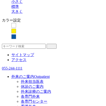
小さく
標準
大きく
カラー設定
サイトマップ
アクセス
055-244-1111
外来のご案内
Outpatient
外来担当医表
休診のご案内
外来診療のご案内
各専門外来
各専門センター