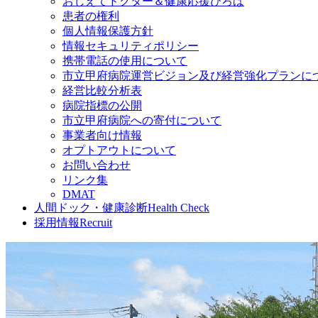
おしえてドクター＆健康応援ひろば
患者の権利
個人情報保護方針
情報セキュリティポリシー
携帯電話の使用について
市立甲府病院運営ビジョン及び経営強化プランに
経営比較分析表
病院指標の公開
市立甲府病院への寄付について
事業者向け情報
オプトアウトについて
お問い合わせ
リンク集
DMAT
人間ドック・健康診断
Health Check
採用情報
Recruit