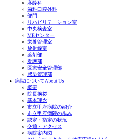
麻酔科
歯科口腔外科
部門
リハビリテーション室
中央検査室
MEセンター
栄養管理室
放射線室
薬剤部
看護部
医療安全管理部
感染管理部
病院について
About Us
概要
院長挨拶
基本理念
市立甲府病院の紹介
市立甲府病院の歩み
認定・指定の状況
交通・アクセス
病院案内図