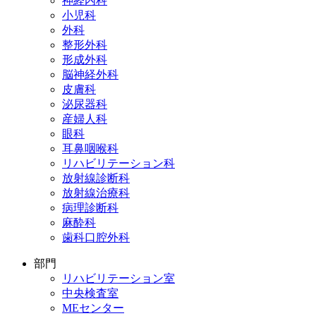
神経内科
小児科
外科
整形外科
形成外科
脳神経外科
皮膚科
泌尿器科
産婦人科
眼科
耳鼻咽喉科
リハビリテーション科
放射線診断科
放射線治療科
病理診断科
麻酔科
歯科口腔外科
部門
リハビリテーション室
中央検査室
MEセンター