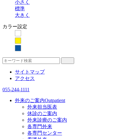
小さく
標準
大きく
カラー設定
サイトマップ
アクセス
055-244-1111
外来のご案内
Outpatient
外来担当医表
休診のご案内
外来診療のご案内
各専門外来
各専門センター