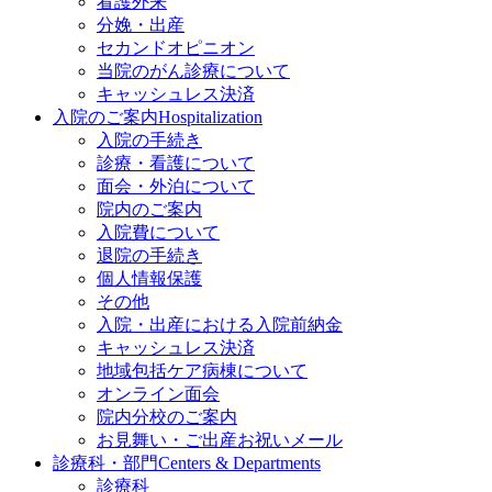
看護外来
分娩・出産
セカンドオピニオン
当院のがん診療について
キャッシュレス決済
入院のご案内
Hospitalization
入院の手続き
診療・看護について
面会・外泊について
院内のご案内
入院費について
退院の手続き
個人情報保護
その他
入院・出産における入院前納金
キャッシュレス決済
地域包括ケア病棟について
オンライン面会
院内分校のご案内
お見舞い・ご出産お祝いメール
診療科・部門
Centers & Departments
診療科