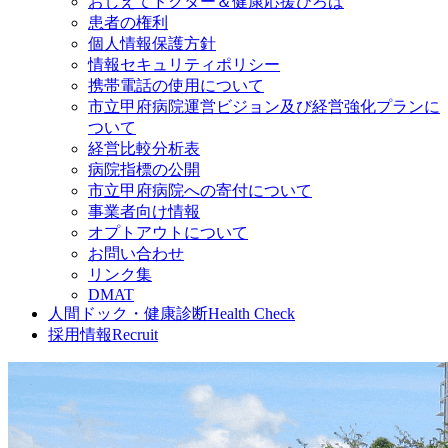
おしえてドクター＆健康応援ひろば
患者の権利
個人情報保護方針
情報セキュリティポリシー
携帯電話の使用について
市立甲府病院運営ビジョン及び経営強化プランに
ついて
経営比較分析表
病院指標の公開
市立甲府病院への寄付について
事業者向け情報
オプトアウトについて
お問い合わせ
リンク集
DMAT
人間ドック・健康診断
Health Check
採用情報
Recruit