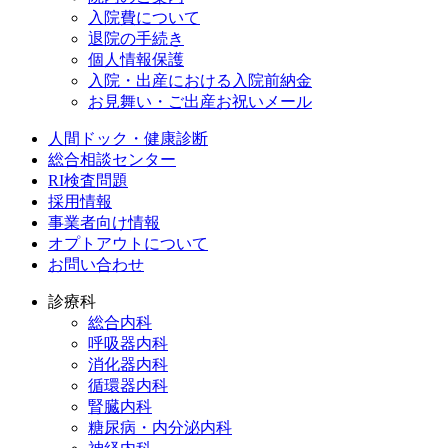
入院費について
退院の手続き
個人情報保護
入院・出産における入院前納金
お見舞い・ご出産お祝いメール
人間ドック・健康診断
総合相談センター
RI検査問題
採用情報
事業者向け情報
オプトアウトについて
お問い合わせ
診療科
総合内科
呼吸器内科
消化器内科
循環器内科
腎臓内科
糖尿病・内分泌内科